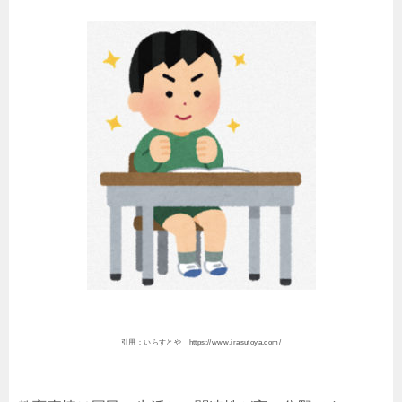
引用：いらすとや https://www.irasutoya.com/