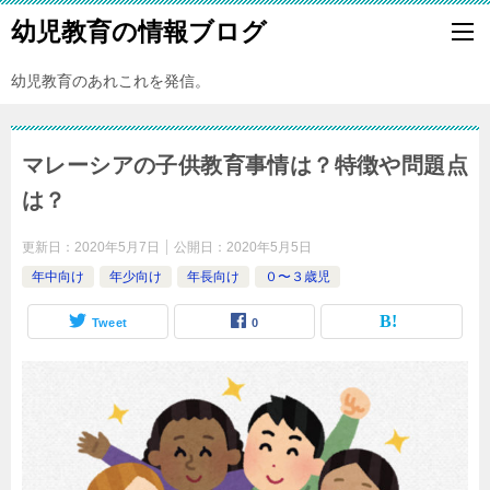
幼児教育の情報ブログ
幼児教育のあれこれを発信。
マレーシアの子供教育事情は？特徴や問題点
は？
更新日：
2020年5月7日
公開日：
2020年5月5日
年中向け
年少向け
年長向け
０〜３歳児
Tweet
0