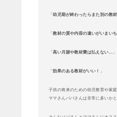
「
幼児期が終わったらまた別の教
「
教材の質や内容の違いがいまい
「
高い月謝や教材費は払えない…
「
効果のある教材がいい！
」
子供の将来のための幼児教育や家
ママさんパパさんは非常に多いか
そんなパパさんとママさんにオス