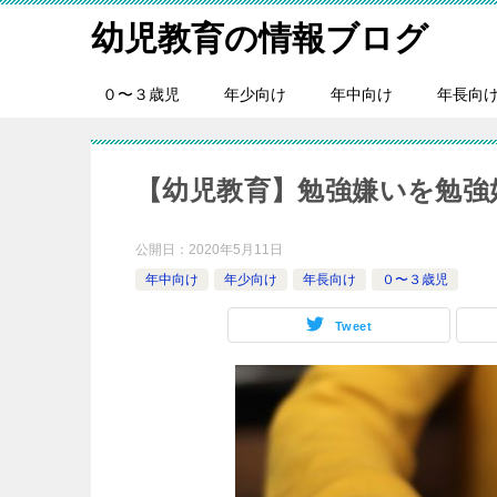
幼児教育の情報ブログ
０〜３歳児
年少向け
年中向け
年長向
【幼児教育】勉強嫌いを勉強
公開日：
2020年5月11日
年中向け
年少向け
年長向け
０〜３歳児
Tweet