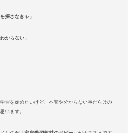
材を探さなきゃ
」
ちわからない
」
」
庭学習を始めたいけど、不安や分からない事だらけの
と思います。
スメなのが『
家庭学習教材のポピー
』がオススメです