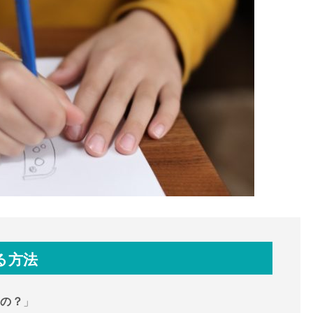
る方法
いの？
」