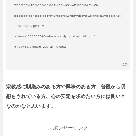
%E3%83%AB%E3%83%89%E3%83%AB%E3%83%95-
%E3%82%B7%E3%83%A5%E3%82%BF%E3%82%A4%E3%83%8A%
E3%83%BC/product-
reviews/4756500560/ref=cm_cr_dp_d_show_all_btm?
ie=UTF8&reviewerType=all_reviews
宗教感に馴染みのある方や興味のある方、普段から瞑
想をされている方、心の安定を求めたい方には良い本
なのかなと思います
。
スポンサーリンク