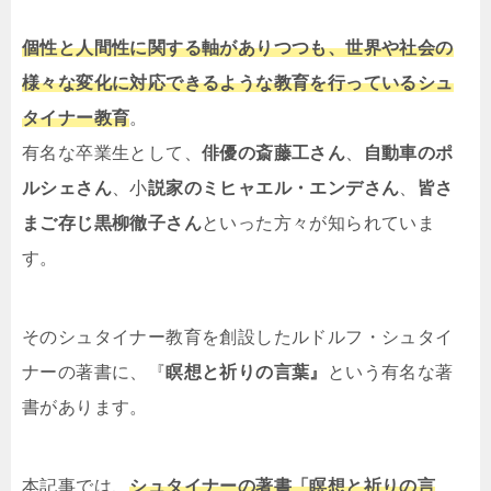
個性と人間性に関する軸がありつつも、世界や社会の
様々な変化に対応できるような教育を行っているシュ
タイナー教育
。
有名な卒業生として、
俳優の斎藤工さん
、
自動車のポ
ルシェさん
、小
説家のミヒャエル・エンデさん
、
皆さ
まご存じ黒柳徹子さん
といった方々が知られていま
す。
そのシュタイナー教育を創設したルドルフ・シュタイ
ナーの著書に、『
瞑想と祈りの言葉』
という有名な著
書があります。
本記事では、
シュタイナーの著書「瞑想と祈りの言