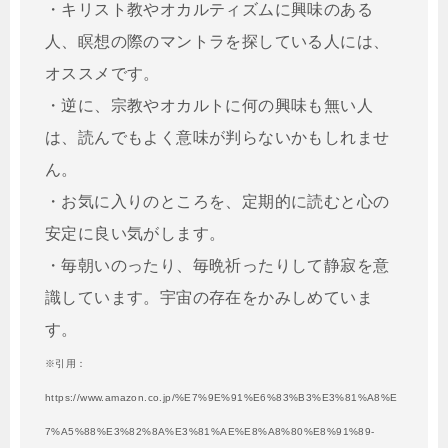
・
キリスト教やオカルティズムに興味のある
人、瞑想の際のマントラを探している人には、
オススメです。
・逆に、宗教やオカルトに何の興味も無い人
は、読んでもよく意味が判らないかもしれませ
ん。
・
お気に入りのところを、定期的に読むと
心の
安定に良い気がします。
・
毎朝いのったり、毎晩祈ったりして静寂を意
識しています。宇宙の存在をかみしめていま
す。
※引用：
https://www.amazon.co.jp/%E7%9E%91%E6%83%B3%E3%81%A8%E
7%A5%88%E3%82%8A%E3%81%AE%E8%A8%80%E8%91%89-