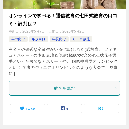
オンラインで学べる！通信教育の七田式教育の口コ
ミ・評判は？
更新日：
2020年5月7日
公開日：
2020年5月2日
年中向け
年少向け
年長向け
０〜３歳児
有名人や優秀な卒業生がいる七田(しちだ)式教育。 フィギ
ュアスケートの本田真凜＆望結姉妹や水泳の池江璃花子選
手といった著名なアスリートや、 国際物理学オリンピック
という 学者のジュニアオリンピックのような大会で、見事
に […]
続きを読む
Tweet
0