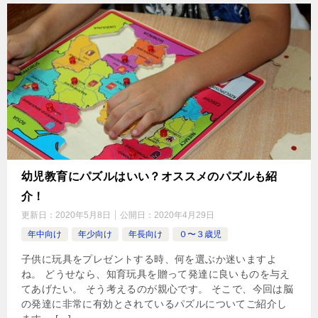
幼児教育にパズルはいい？オススメのパズルも紹
介！
更新日：
2020年5月8日
公開日：
2020年4月29日
年中向け
年少向け
年長向け
０〜３歳児
子供に玩具をプレゼントする時、何を選ぶか迷いますよ
ね。 どうせなら、知育玩具を贈って発達に良いものを与え
てあげたい。 そう考えるのが親心です。 そこで、今回は脳
の発達に非常に有効とされているパズルについてご紹介し